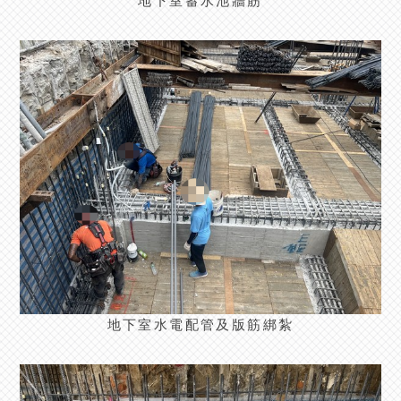
地下室蓄水池牆筋
地下室水電配管及版筋綁紮