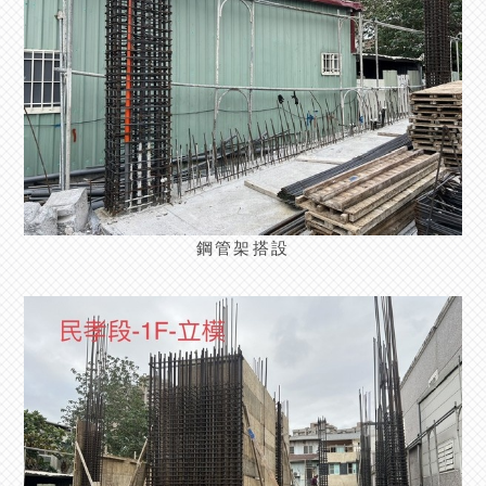
鋼管架搭設