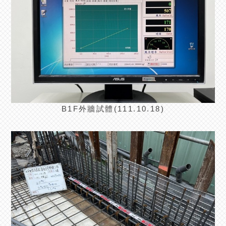
B1F外牆試體(111.10.18)