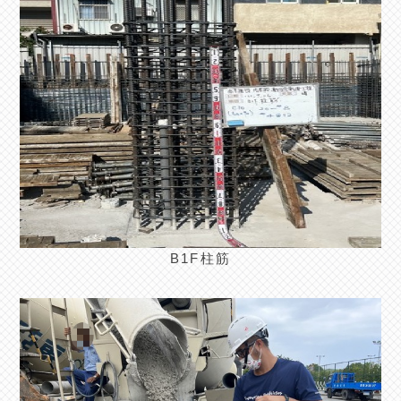
B1F柱筋