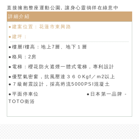
直接擁抱整座運動公園, 讓身心靈徜徉在綠意中
詳細介紹
●建案位置：花蓮市東興路
●建坪：
●樓層/樓高：地上7層、地下１層
●格局：2房
●電梯：櫻花防火遮煙一體式電梯，專利設計
●優墅氣密窗，抗風壓達３６０Kgf／m2以上
●７級耐震設計，採高坍流5000PSI混凝土
●平面停車位 ●日本第一品牌 -
TOTO衛浴