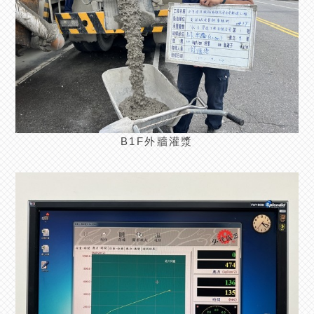
B1F外牆灌漿