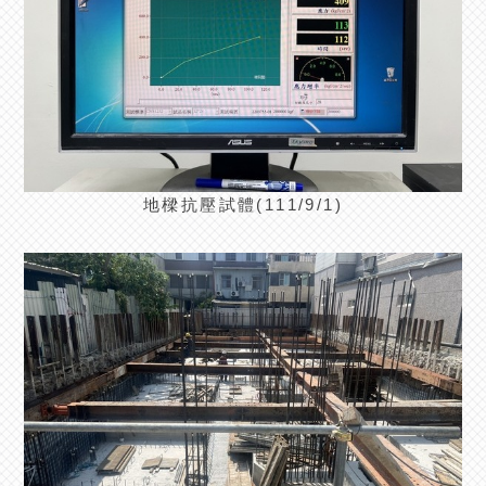
地樑抗壓試體(111/9/1)