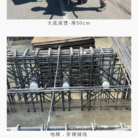
大底灌漿-厚50cm
地樑，穿樑補強