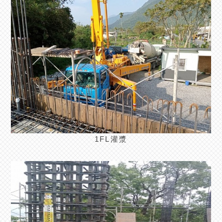
1FL灌漿