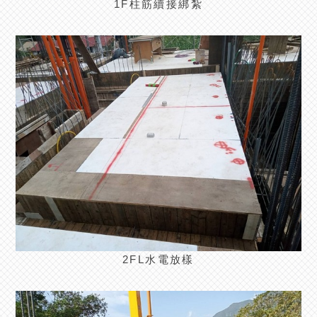
1F柱筋續接綁紮
2FL水電放樣