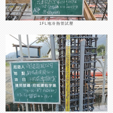
1FL地冷熱管試壓