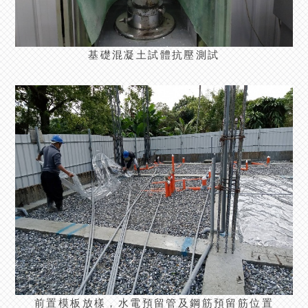
基礎混凝土試體抗壓測試
前置模板放樣，水電預留管及鋼筋預留筋位置