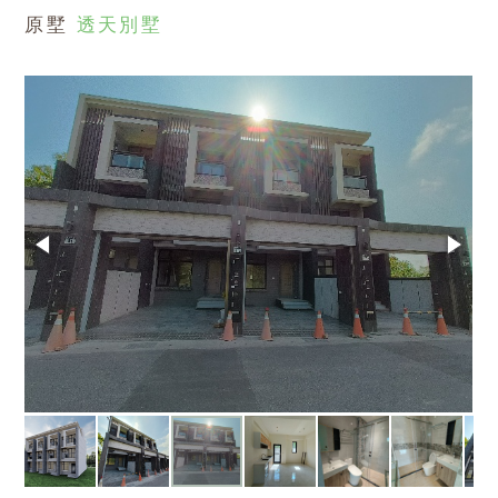
原墅
透天別墅