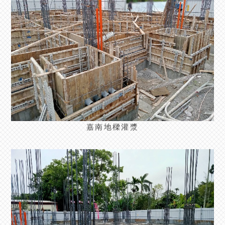
嘉南地樑灌漿