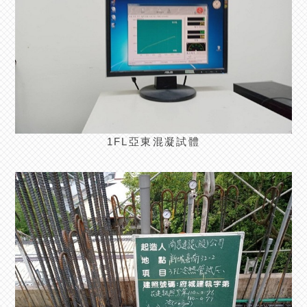
1FL亞東混凝試體