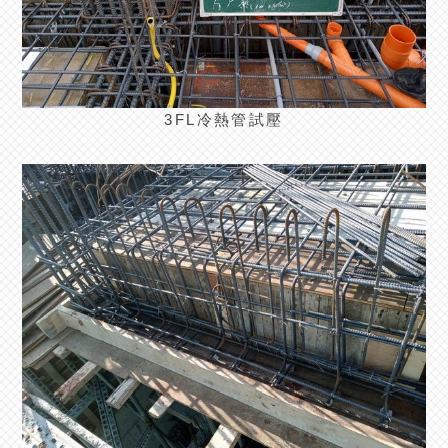
3FL冷熱管試壓