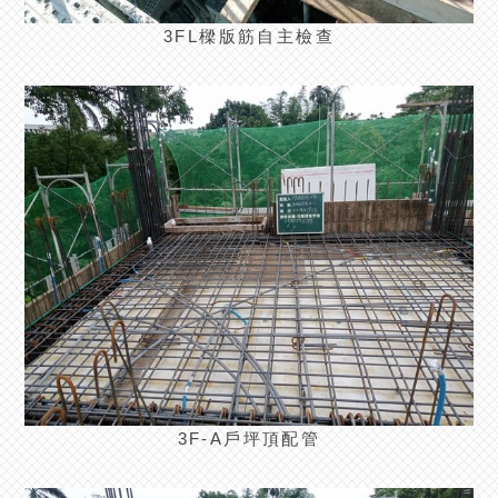
3FL樑版筋自主檢查
3F-A戶坪頂配管