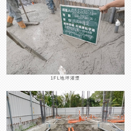
1FL地坪灌漿