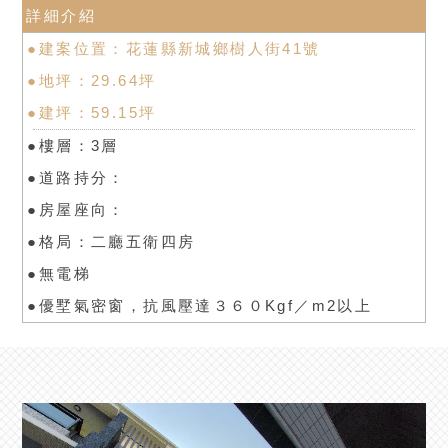
詳細介紹
●建案位置：花蓮縣新城鄉樹人街41號
●地坪：29.64坪
●建坪：59.15坪
●樓層：3層
●道路持分：
●房屋座向：
●格局：二廳五衛四房
●無電梯
●優墅氣密窗，抗風壓達３６０Kgf／m2以上