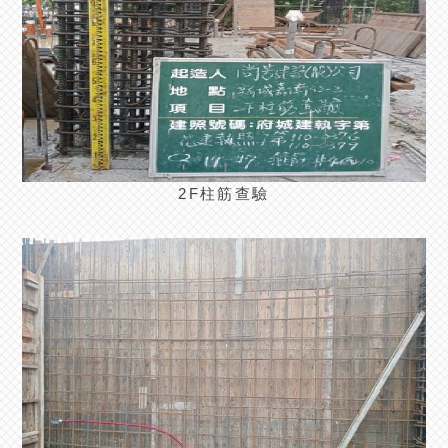
2F柱筋查驗